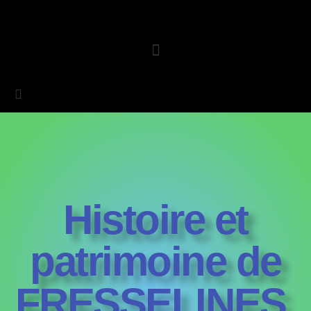
Histoire et
patrimoine de
FRESSELINES,