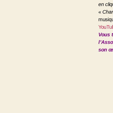
en cli
«
Chan
musiqu
YouTu
Vous 
l’Asso
son œ