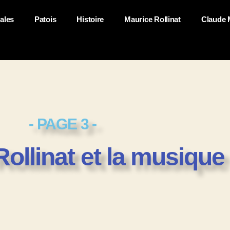
ales
Patois
Histoire
Maurice Rollinat
Claude 
- PAGE 3 -
ollinat et la musique