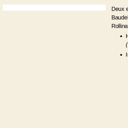
Deux 
Baudel
Rollina