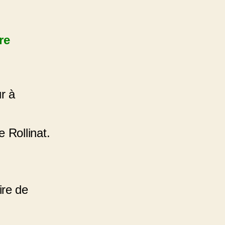
re
r à
 Rollinat.
ire de