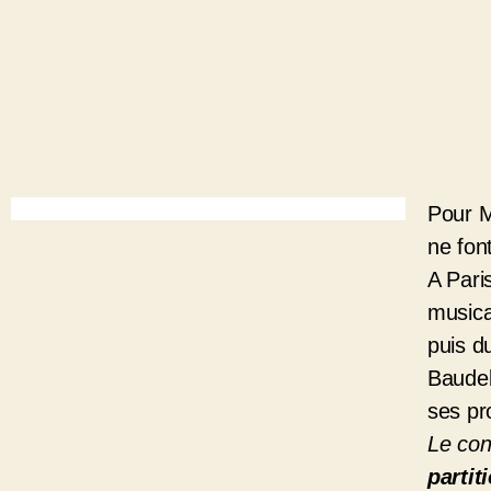
Pour M
ne fon
A Pari
musica
puis d
Baudel
ses pr
Le co
partit