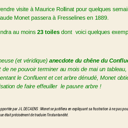
endre visite à Maurice Rollinat pour quelques semain
laude Monet passera à Fresselines en 1889.
eindra au moins
23 toiles
dont voici quelques exemp
euse (et véridique)
anecdote du chêne du Conflu
t de ne pouvoir terminer au mois de mai un tableau
entant le Confluent et cet arbre dénudé, Monet obtie
risation de faire effeuiller le pauvre arbre !
apportée par J-L DECAENS : Monet se justifiera en expliquant sa frustration à ne pas pouv
que était précisément de traduire l’instantanéité.