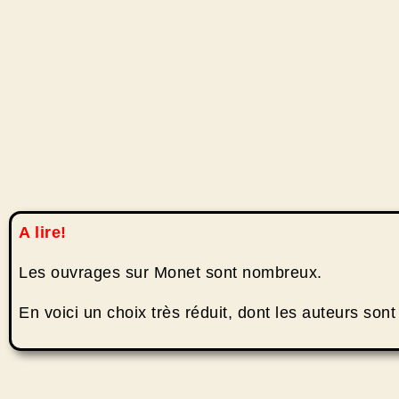
Creuse 
Vieil
La 
Vu
Go
V
S
A lire!
Les ouvrages sur Monet sont nombreux.
En voici un choix très réduit, dont les auteurs sont