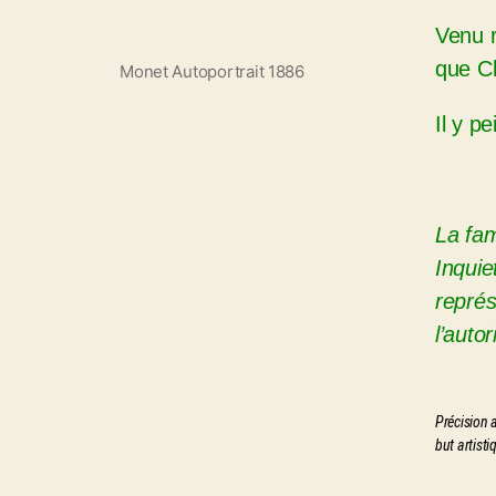
Venu r
que C
Monet Autoportrait 1886
Il y p
La fam
Inquie
représ
l’auto
Précision 
but artisti