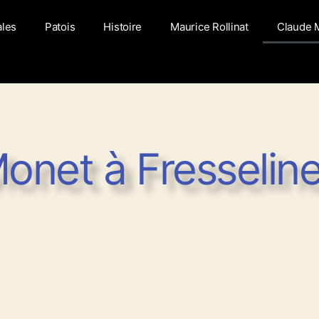
ales
Patois
Histoire
Maurice Rollinat
Claude 
onet à Fresselin